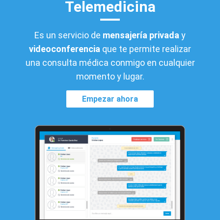
Telemedicina
Es un servicio de
mensajería privada
y
videoconferencia
que te permite realizar
una consulta médica conmigo en cualquier
momento y lugar.
Empezar ahora