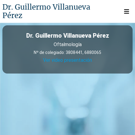
Dr. Guillermo Villanueva
Pérez
Open 
Dr. Guillermo Villanueva Pérez
Oftalmología
Nº de colegiado: 3808441, 6880065
Ver video presentación