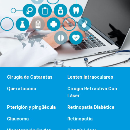
Cirugía de Cataratas
Lentes Intraoculares
Queratocono
Cirugía Refractiva Con
Láser
Pterigión y pingüécula
Retinopatía Diabética
Glaucoma
Retinopatía